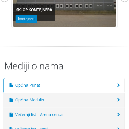
SKLOP KONTEJNERA
S
kontejneri
k
Mediji o nama
Općina Punat
Općina Medulin
Večernji list - Arena centar