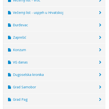
Večernji list - vrtić
Večernji list - uspjeh u Hrvatskoj
Đurđevac
Zaprešić
Konzum
VG danas
Dugoselska kronika
Grad Samobor
Grad Pag