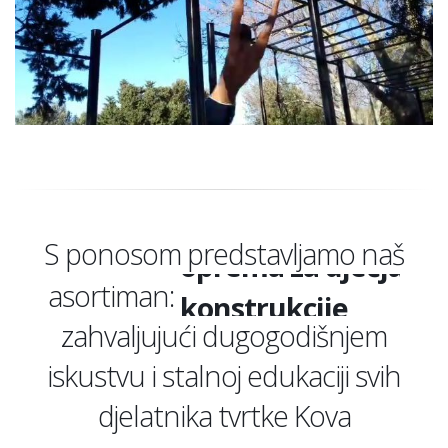
eko oprema
oprema za dječja i
S ponosom predstavljamo naš
konstrukcije
asortiman:
zahvaljujući dugogodišnjem
urbana oprema
iskustvu i stalnoj edukaciji svih
stambeni kontejn
djelatnika tvrtke Kova
kiosci