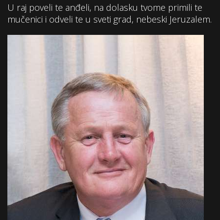
U raj poveli te anđeli, na dolasku tvome primili te
mučenici i odveli te u sveti grad, nebeski Jeruzalem.