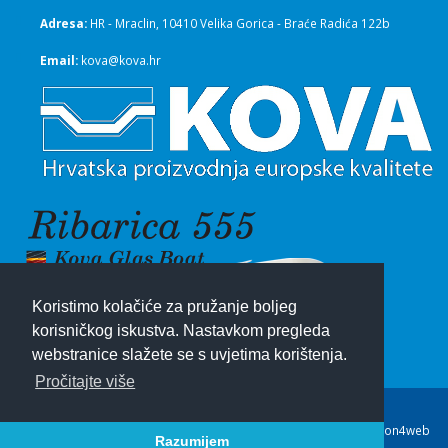
Adresa:
HR - Mraclin, 10410 Velika Gorica - Braće Radića 122b
Email:
kova@kova.hr
Koristimo kolačiće za pružanje boljeg
korisničkog iskustva. Nastavkom pregleda
webstranice slažete se s uvjetima korištenja.
Pročitajte više
© Copyright Kova 2026. Sva prava pridržana. Design & code
Dovon4web
Razumijem