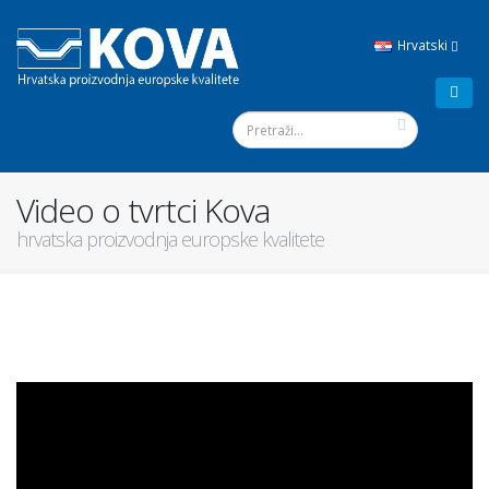
Hrvatski
Video o tvrtci Kova
hrvatska proizvodnja europske kvalitete