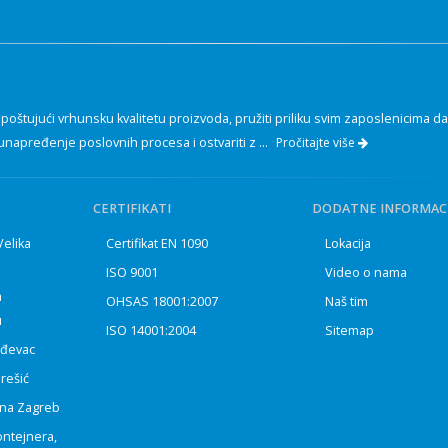
oštujući vrhunsku kvalitetu proizvoda, pružiti priliku svim zaposlenicima da
unapređenje poslovnih procesa i ostvariti z ...
Pročitajte više
CERTIFIKATI
DODATNE INFORMACI
 Velika
Certifikat EN 1090
Lokacija
ISO 9001
Video o nama
a
OHSAS 18001:2007
Naš tim
u
ISO 14001:2004
Sitemap
urđevac
prešić
rena Zagreb
ontejnera,