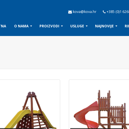
kova@kova.hr
+385 (0)1 626
TNA
O NAMA
PROIZVODI
USLUGE
NAJNOVIJE
RI