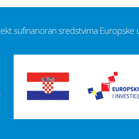
jekt sufinanciran sredstvima Europske u
g