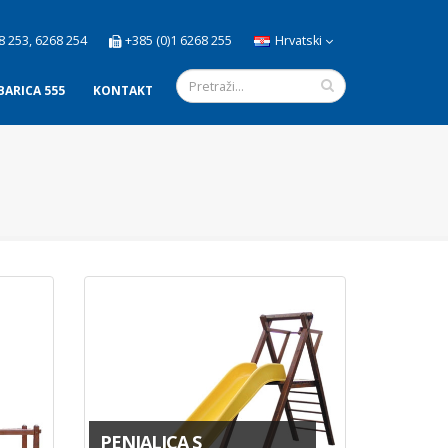
8 253, 6268 254
+385 (0)1 6268 255
Hrvatski
BARICA 555
KONTAKT
PENJALICA S