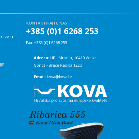
KONTAKTIRAJTE NAS
+385 (0)1 6268 253
 razviju
Fax: +385 (0)1 6268 255
Adresa:
HR - Mraclin, 10410 Velika
JE
Gorica - Braće Radića 122b
Email:
kova@kova.hr