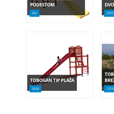
PODESTOM
DVO
452
2050
TOB
TOBOGAN TIP PLAŽA
BRE
3858
1070