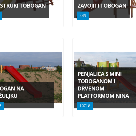
STRUKI TOBOGAN
ZAVOJITI TOBOGAN
449
PENJALICA S MINI
TOBOGANOM I
OGAN NA
DRVENOM
ŽULJKU
PLATFORMOM NINA
5
10718