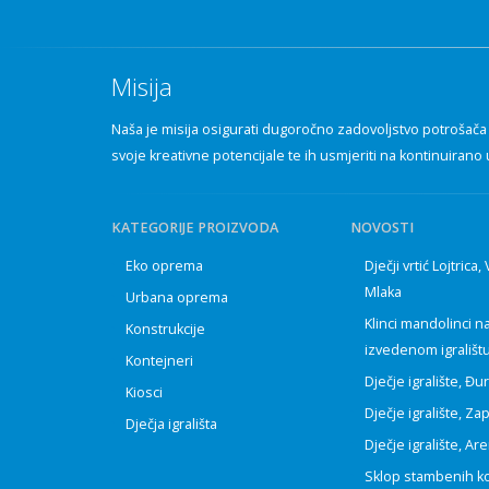
Misija
Naša je misija osigurati dugoročno zadovoljstvo potrošača p
svoje kreativne potencijale te ih usmjeriti na kontinuirano 
KATEGORIJE PROIZVODA
NOVOSTI
Eko oprema
Dječji vrtić Lojtrica,
Mlaka
Urbana oprema
Klinci mandolinci n
Konstrukcije
izvedenom igrališt
Kontejneri
Dječje igralište, Đ
Kiosci
Dječje igralište, Za
Dječja igrališta
Dječje igralište, A
Sklop stambenih k