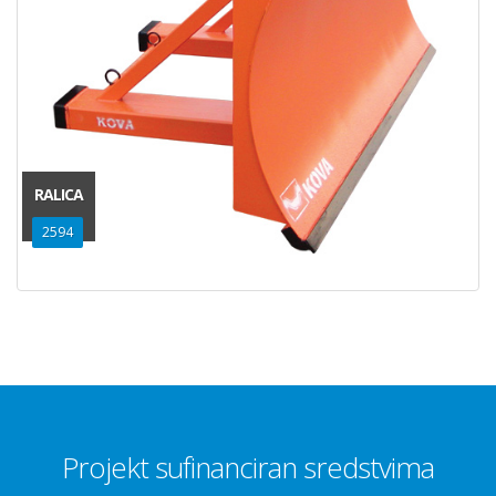
RALICA
2594
Projekt sufinanciran sredstvima