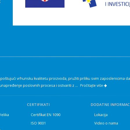
g
oštujući vrhunsku kvalitetu proizvoda, pružiti priliku svim zaposlenicima da
unapređenje poslovnih procesa i ostvariti z ...
Pročitajte više
CERTIFIKATI
DODATNE INFORMACI
 Velika
Certifikat EN 1090
Lokacija
ISO 9001
Video o nama