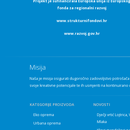
Projekt je sufinancirala Europska unija iz Europsko
fonda za regionalni razvoj
www.strukturnifondovi.hr
www.razvoj.gov.hr
Misija
Naša je misija osigurati dugoročno zadovoljstvo potrošača p
svoje kreativne potencijale te ih usmjeriti na kontinuirano 
KATEGORIJE PROIZVODA
NOVOSTI
Eko oprema
Dječji vrtić Lojtrica,
Mlaka
Urbana oprema