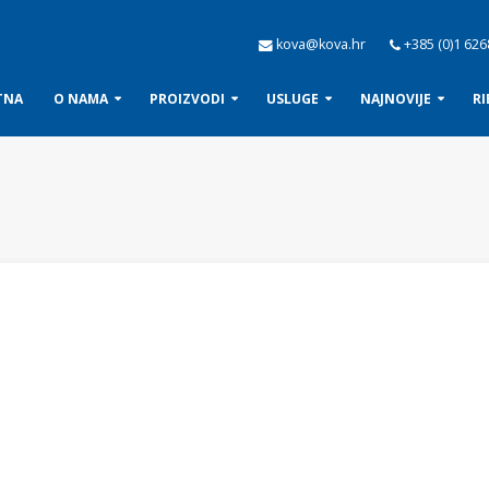
kova@kova.hr
+385 (0)1 626
TNA
O NAMA
PROIZVODI
USLUGE
NAJNOVIJE
RI