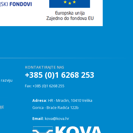
KONTAKTIRAJTE NAS
+385 (0)1 6268 253
 razviju
Fax: +385 (0)1 6268 255
Adresa:
HR - Mraclin, 10410 Velika
JE
Gorica - Braće Radića 122b
Email:
kova@kova.hr