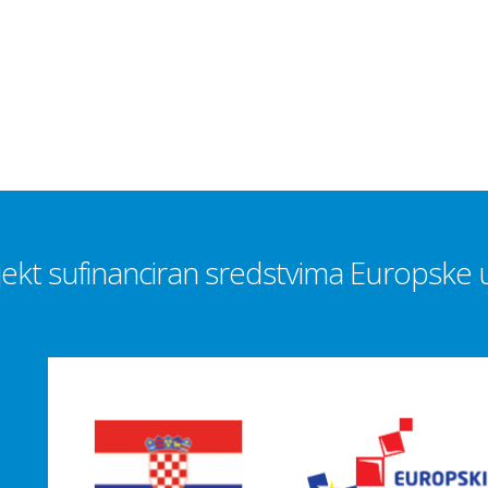
jekt sufinanciran sredstvima Europske u