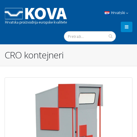
Hrvatski
CRO kontejneri